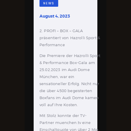
NEWS
August 4, 2023
2. PROFI – BOX – GALA
präsentiert von Hazrolli Sport &
Performance
Die Premiere der Hazrolli Sport
& Performance Box-Gala am
25.02.2023 im Audi Dome
München, war ein
sensationeller Erfolg. Nicht nur
die über 4500 begeisterten
Boxfans im Audi Dome kamen
voll auf Ihre Kosten.
Mit Stolz konnte der TV-
Partner muenchen.tv eine
Einschaltquote von über 2 Mio.