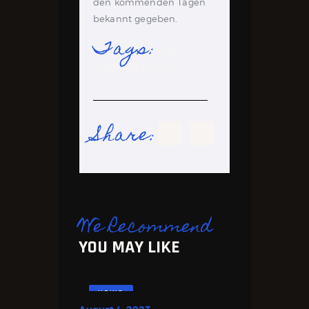
den kommenden Tagen
bekannt gegeben.
Tags:
FIGHTS
,
RING
,
UPDATES
Share:
We Recommend
YOU MAY LIKE
NEWS