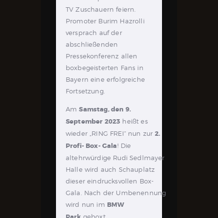
TV Zuschauern feiern.
Promoter Burim Hazrolli
versprach auf der
abschließenden
Pressekonferenz allen
boxbegeisterten Fans in
Bayern eine erfolgreiche
Fortsetzung.
Am
Samstag, den 9.
September 2023
heißt es
wieder „RING FREI“ nun zur
2.
Profi- Box- Gala
! Die
altehrwürdige Rudi Sedlmayer
Halle wird auch Schauplatz
dieser eindrucksvollen Box-
Gala. Nach der Umbenennung
wird nun im
BMW
Park
geboxt.