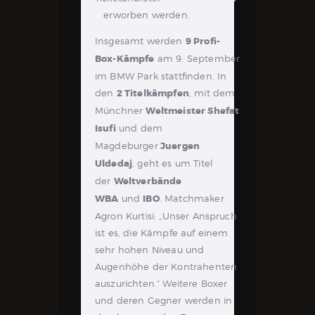
e
erworben werden.
Insgesamt werden
9 Profi-
Box-Kämpfe
am 9. September
im BMW Park stattfinden. In
den
2 Titelkämpfen
, mit dem
Münchner
Weltmeister Shefat
Isufi
und dem
Magdeburger
Juergen
Uldedaj
, geht es um Titel
der
Weltverbände
WBA
und
IBO
. Matchmaker
Agron Kurtisi: „Unser Anspruch
ist es, die Kämpfe auf einem
sehr hohen Niveau und
Augenhöhe der Kontrahenten
auszurichten.“ Weitere Boxer
und deren Gegner werden in