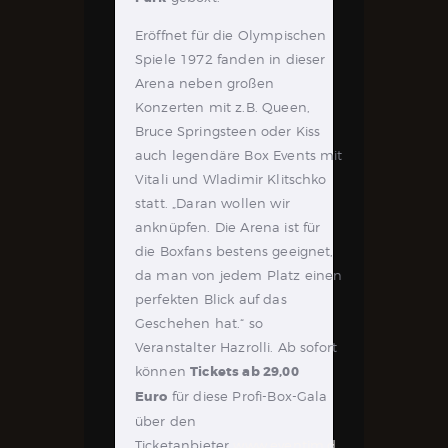
Eröffnet für die Olympischen
Spiele 1972 fanden in dieser
Arena neben großen
Konzerten mit z.B. Queen,
Bruce Springsteen oder Kiss
auch legendäre Box Events mit
Vitali und Wladimir Klitschko
statt. „Daran wollen wir
anknüpfen. Die Arena ist für
die Boxfans bestens geeignet,
da man von jedem Platz einen
perfekten Blick auf das
Geschehen hat.“ so
Veranstalter Hazrolli. Ab sofort
können
Tickets ab 29,00
Euro
für diese Profi-Box-Gala
über den
Ticketanbieter
www.eventim.d