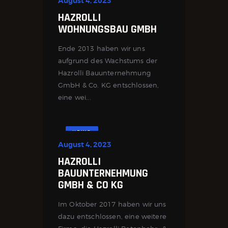
August 4, 2023
HAZROLLI
WOHNUNGSBAU GMBH
Ende 2013 haben wir uns
aufgrund des Wachstums der
Hazrolli Bau­unter­nehmung
GmbH & Co. KG entschlossen,
eine wei...
NEWS
August 4, 2023
HAZROLLI
BAUUNTERNEHMUNG
GMBH & CO KG
Im Oktober 2017 haben wir uns
dazu entschlossen, eine weitere