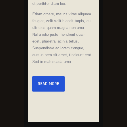
et porttitor diam leo.
Etiam ornare, mauris vitae aliquam
feugiat, velit velit blandit turpis, eu
ultricies quam magna non urna.
Nulla odio justo, hendrerit quam
eget, pharetra lacinia tellus.
Suspendisse ac lorem congue,
cursus sem sit amet, tincidunt erat.
Sed in malesuada urna.
READ MORE