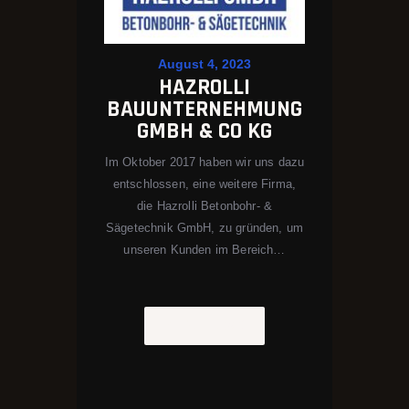
August 4, 2023
HAZROLLI
BAUUNTERNEHMUNG
GMBH & CO KG
Im Oktober 2017 haben wir uns dazu
entschlossen, eine weitere Firma,
die Hazrolli Betonbohr- &
Sägetechnik GmbH, zu gründen, um
unseren Kunden im Bereich…
MORE NEWS