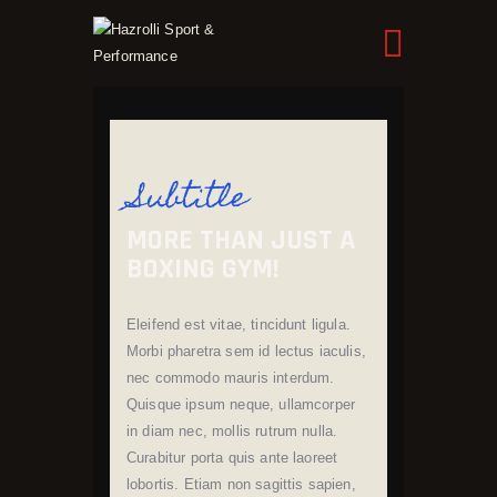
HAZROLLI SPORT & PERFORMANCE
HOME
OUR BOXERS
Subtitle
NEWS
MORE THAN JUST A
BOXING GYM!
Eleifend est vitae, tincidunt ligula.
Morbi pharetra sem id lectus iaculis,
nec commodo mauris interdum.
Quisque ipsum neque, ullamcorper
in diam nec, mollis rutrum nulla.
Curabitur porta quis ante laoreet
lobortis. Etiam non sagittis sapien,