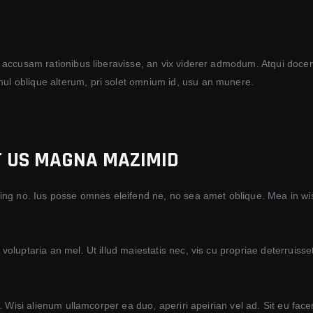
 accusam rationibus liberavisse, an vix viderer admodum. Atqui docend
l oblique alterum, pri solet omnium id, usu an munere.
ET US MAGNA MAZIMID
ing no. Ius posse omnes eleifend ne, no sea amet oblique. Mea in wis
luptaria an mel. Ut illud maiestatis nec, vis cu propriae deterruisset
. Wisi alienum ullamcorper ea duo, aperiri apeirian vel ad. Sit eu fac