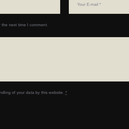
r the next time I comment.
dling of your data by this website.
*