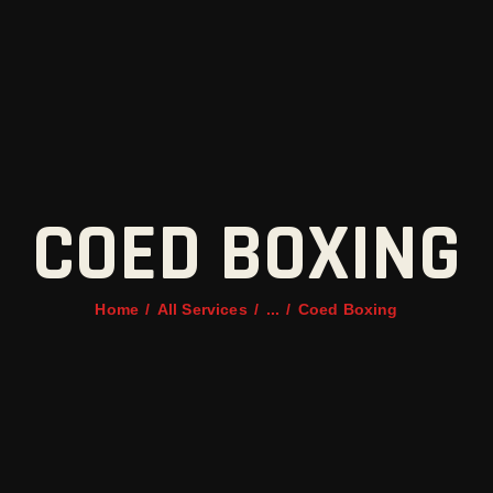
HOME
OUR BOXERS
ROLLI SPORT & PERFORM
NEWS
COED BOXING
Home
All Services
...
Coed Boxing