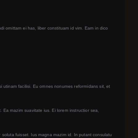
i omittam ei has, liber constituam id vim. Eam in dico
i utinam facilisi. Eu omnes nonumes reformidans sit, et
. Ea mazim suavitate ius. Ei lorem instructior sea,
er soluta fuisset. Ius magna mazim id. In putant consulatu