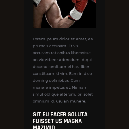
Lorem ipsum dolor sit amet, ea
pri meis accusam. Et vis
accusam rationibus liberavisse,
an vix viderer admodum. Atqui
docendi omittam ei has, liber
constituam id vim. Eam in dico
doming definiebas. Cum
munere impetus et. Ne nam
simul oblique alterum, pri solet
omnium id, usu an munere.
SIT EU FACER SOLUTA
FUISSET US MAGNA
MAZIMID