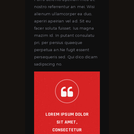
nostro referrentur an mei. Wisi
alienum ullamcorper ea duo,
aperiri apeirian vel ad. Sit eu
facer soluta fuisset. Ius magna
mazim id. In putant consulatu
pri, per persius quaeque
perpetua an.Ne fugit essent
persequeris sed. Qui dico dicam
sadipscing no.
LOREM IPSUM DOLOR
SIT AMET,
CONSECTETUR