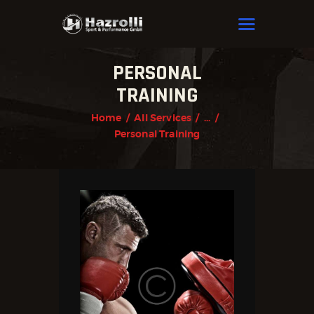
HAZROLLI SPORT & PERFORMANCE
PERSONAL
HOME
TRAINING
OUR BOXERS
Home
All Services
...
NEWS
Personal Training