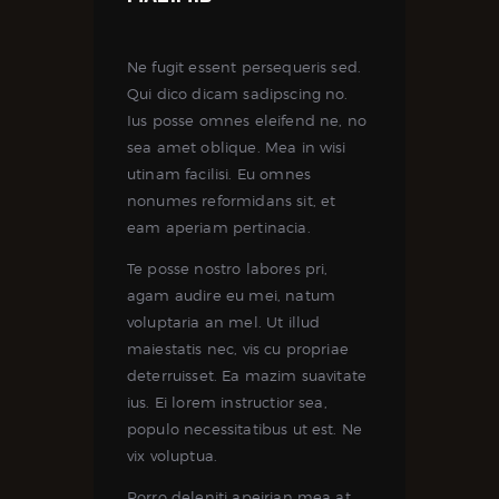
Ne fugit essent persequeris sed.
Qui dico dicam sadipscing no.
Ius posse omnes eleifend ne, no
sea amet oblique. Mea in wisi
utinam facilisi. Eu omnes
nonumes reformidans sit, et
eam aperiam pertinacia.
Te posse nostro labores pri,
agam audire eu mei, natum
voluptaria an mel. Ut illud
maiestatis nec, vis cu propriae
deterruisset. Ea mazim suavitate
ius. Ei lorem instructior sea,
populo necessitatibus ut est. Ne
vix voluptua.
Porro deleniti apeirian mea at,